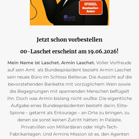
Jetzt schon vorbestellen
00-Laschet erscheint am 19.06.2026!
Mein Name ist Laschet. Armin Laschet.
Voller Vorfreude
auf sein Amt als Bundespräsident bezieht Armin Laschet
sein neues Büro im Schloss Bellevue. Die Aussicht auf die
bevorstehenden Bankette mit vorzüglichem Wein sowie
die Begegnungen mit spannenden Menschen beflügelt
ihn. Doch was Armin bislang nicht wußte: Die eigentliche
Aufgabe eines Bundespräsidenten besteht darin, Elite-
Spione – getarnt als Entourage – an Orte zu bringen, zu
denen sie sonst keinen Zutritt hätten: In Paläste,
Privatvillen von Milliardären oder High-Tech-
Fabrikanlagen. Und Armins Mission ist es, den Agenten