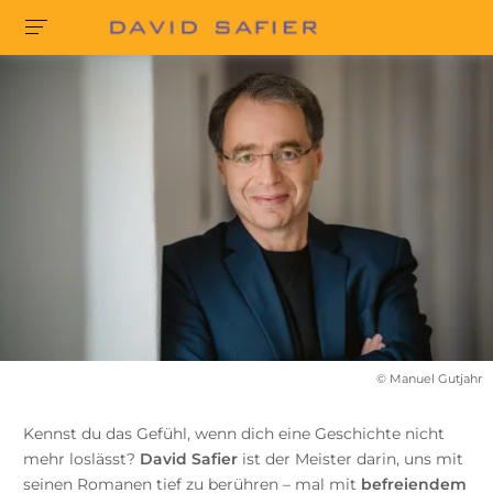
© Manuel Gutjahr
Kennst du das Gefühl, wenn dich eine Geschichte nicht
mehr loslässt?
David Safier
ist der Meister darin, uns mit
seinen Romanen tief zu berühren – mal mit
befreiendem