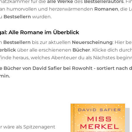
Schatzkammer für die
alle Werke
des
Bestsellerautors
. F
 an humorvollen und herzerwärmenden
Romanen
, die 
zu
Bestsellern
wurden.
gal: Alle Romane im Überblick
en
Bestsellern
bis zur aktuellen
Neuerscheinung
: Hier 
erblick
über alle erschienenen
Bücher
. Klicke dich durch 
inde heraus, welches Abenteuer du als Nächstes beginn
 Bücher von David Safier bei Rowohlt - sortiert nach
min.
wäre als Spitzenagent