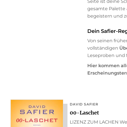
Seite ist deine 
gesamte Palette
begeistern und 
Dein Safier-Re
Von seinen früh
vollständigen
Üb
Leseproben und f
Hier kommen alle
Erscheinungster
DAVID SAFIER
00-Laschet
LIZENZ ZUM LACHEN Wer 