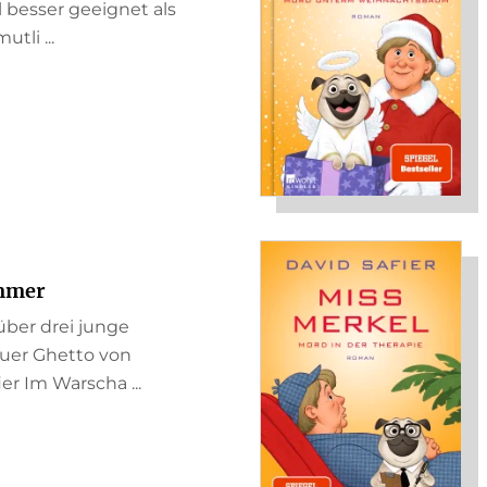
 besser geeignet als
tli ...
immer
über drei junge
uer Ghetto von
er Im Warscha ...