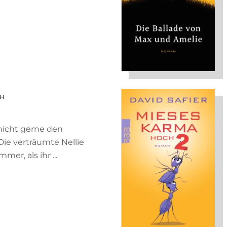
TH
nicht gerne den
ie verträumte Nellie
er, als ihr ...