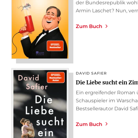
der Bundesrepublik wohl
Armin Laschet? Nun, vermu
Zum Buch
DAVID SAFIER
Die Liebe sucht ein Z
Ein ergreifender Roman 
Schauspieler im Warscha
Bestsellerautor David Safi
Zum Buch